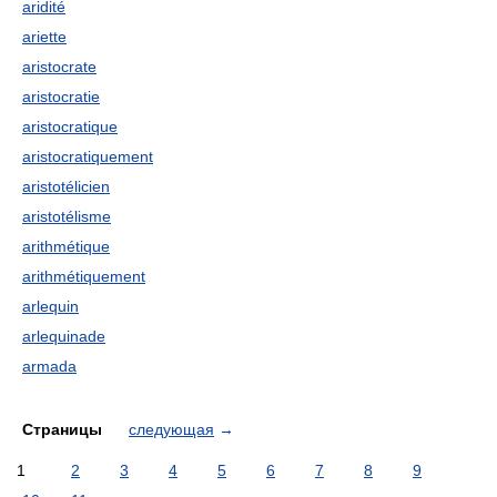
aridité
ariette
aristocrate
aristocratie
aristocratique
aristocratiquement
aristotélicien
aristotélisme
arithmétique
arithmétiquement
arlequin
arlequinade
armada
Страницы
следующая
→
1
2
3
4
5
6
7
8
9