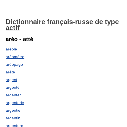
Dictionnaire français-russe de type
actif
aréo - atté
aréole
aréomètre
aréopage
arête
argent
argenté
argenter
argenterie
argentier
argentin
argenture